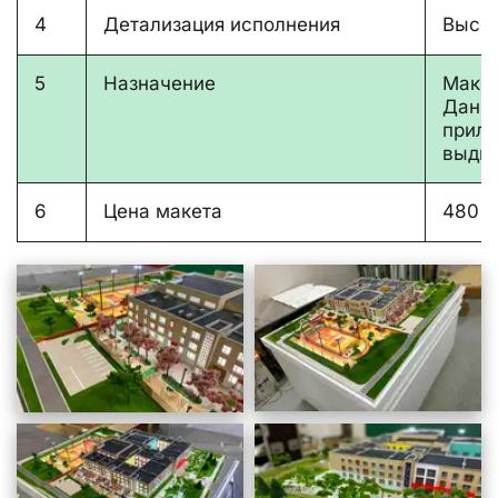
4
Детализация исполнения
Высо
5
Назначение
Макет
Данна
приле
выдви
6
Цена макета
480 0