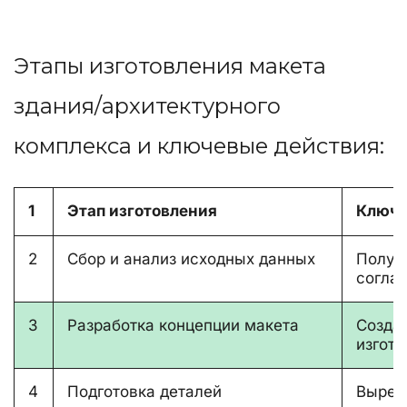
Этапы изготовления макета 
здания/архитектурного 
комплекса и ключевые действия:
1
Этап изготовления
Ключе
2
Сбор и анализ исходных данных
Получе
согла
3
Разработка концепции макета
Созда
изгото
4
Подготовка деталей
Вырезк