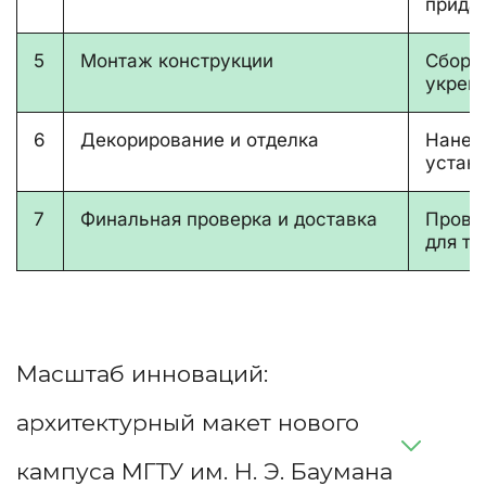
прида
5
Монтаж конструкции
Сборка
укреп
6
Декорирование и отделка
Нанесе
устан
7
Финальная проверка и доставка
Прове
для тр
Масштаб инноваций: 
архитектурный макет нового 
кампуса МГТУ им. Н. Э. Баумана 