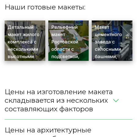
Наши готовые макеты:
Детальный
Рельефный
Макет
макет жилого
макет
цементного
комплекса с
Ростовской
завода с
несколькими
области с
силосными
высотными
подсветкой,
башнями,
домами в
визуализирую
производстве
бело-синей
щий
нными
гамме,
размещение
цехами, зоной
благоустроен
водоочистных
отгрузки и
Цены на изготовление макета 
ной
установок и
администрати
складывается из нескольких 
придомовой
объектов
вным
составляющих факторов 
территорией,
управления
зданием.
парковкой с
отходами.
миниатюрным
Дополнен
Цены на архитектурные 
и
сенсорной